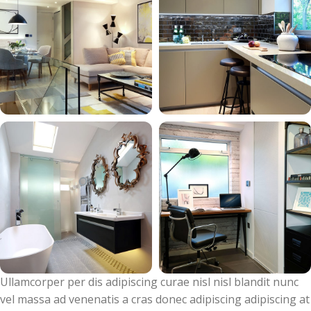
Ullamcorper per dis adipiscing curae nisl nisl blandit nunc
vel massa ad venenatis a cras donec adipiscing adipiscing at