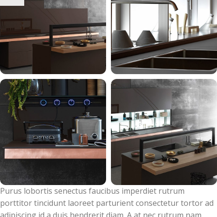
Purus lobortis senectus faucibus imperdiet rutrum
porttitor tincidunt laoreet parturient consectetur tortor ad
adipiscing id a duis hendrerit diam. A at nec rutrum nam