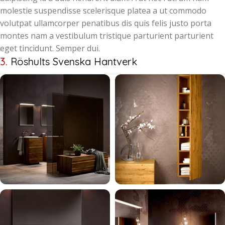
molestie suspendisse scelerisque platea a ut commodo
volutpat ullamcorper penatibus dis quis felis justo porta
montes nam a vestibulum tristique parturient parturient
eget tincidunt. Semper dui.
3.
Röshults Svenska Hantverk